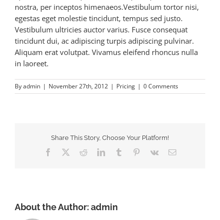
nostra, per inceptos himenaeos.Vestibulum tortor nisi,
egestas eget molestie tincidunt, tempus sed justo.
Vestibulum ultricies auctor varius. Fusce consequat
tincidunt dui, ac adipiscing turpis adipiscing pulvinar.
Aliquam erat volutpat. Vivamus eleifend rhoncus nulla
in laoreet.
By
admin
|
November 27th, 2012
|
Pricing
|
0 Comments
Share This Story, Choose Your Platform!
Facebook
X
Reddit
LinkedIn
Tumblr
Pinterest
Vk
Email
About the Author:
admin